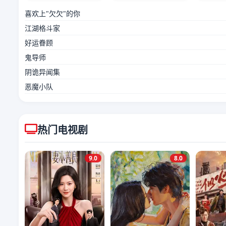
喜欢上"欠欠"的你
江湖格斗家
好运眷顾
鬼导师
阴诡异闻集
恶魔小队
热门电视剧
9.0
8.0