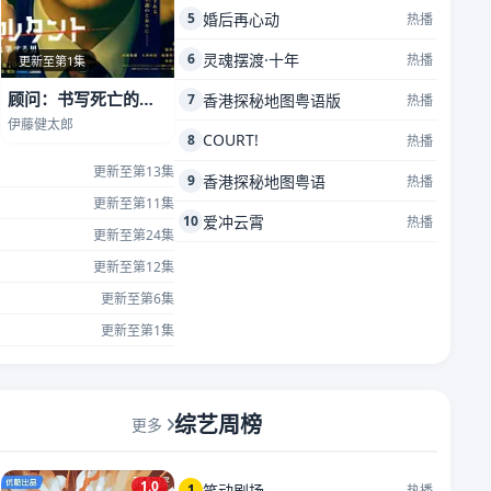
5
婚后再心动
热播
6
灵魂摆渡·十年
热播
更新至第1集
顾问：书写死亡的男人
7
香港探秘地图粤语版
热播
伊藤健太郎
COURT!
8
热播
更新至第13集
9
香港探秘地图粤语
热播
更新至第11集
10
爱冲云霄
热播
更新至第24集
更新至第12集
更新至第6集
更新至第1集
综艺周榜
更多
1.0
1
笑动剧场
热播