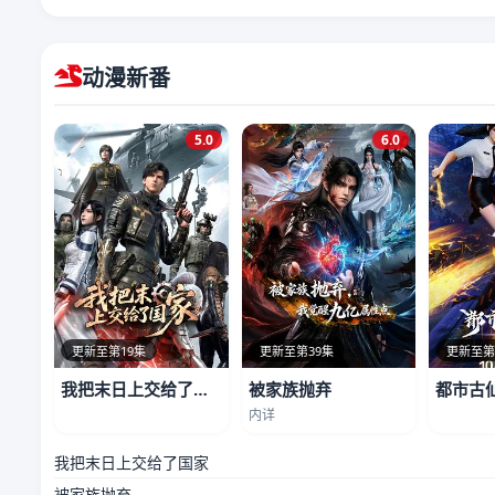
动漫新番
5.0
6.0
更新至第19集
更新至第39集
更新至第
我把末日上交给了国家
被家族抛弃
都市古
内详
我把末日上交给了国家
被家族抛弃