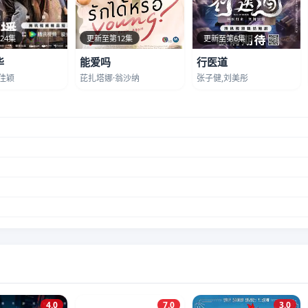
24集
更新至第12集
更新至第6集
华
能爱吗
行医道
佳颖
芘扎塔娜·翁沙纳
张子健,刘美彤
4.0
7.0
3.0