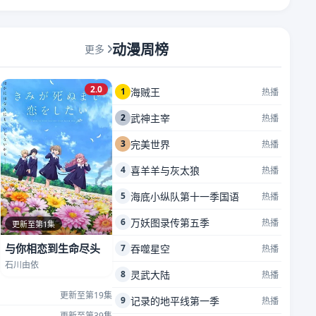
动漫周榜
更多
2.0
1
海贼王
热播
2
武神主宰
热播
3
完美世界
热播
4
喜羊羊与灰太狼
热播
5
海底小纵队第十一季国语
热播
6
万妖图录传第五季
热播
更新至第1集
与你相恋到生命尽头
7
吞噬星空
热播
石川由依
8
灵武大陆
热播
更新至第19集
9
记录的地平线第一季
热播
更新至第39集