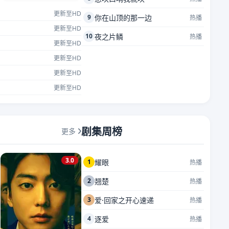
更新至HD
9
你在山顶的那一边
热播
更新至HD
10
夜之片鳞
热播
更新至HD
更新至HD
更新至HD
更新至HD
剧集周榜
更多
3.0
1
耀眼
热播
2
翘楚
热播
3
爱·回家之开心速递
热播
4
逐爱
热播