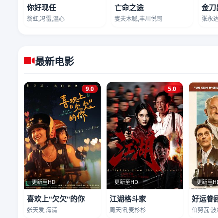
你好现任
亡命之途
金刀
翁虹,冯雷,温心
妻夫木聪,丰川悦司
张永达
最新电影
9.0
5.0
更新至HD
更新至HD
更新至H
喜欢上"欠欠"的你
江湖格斗家
好运眷
张天爱,海清
周天阳,麦杉杉
伯努瓦·