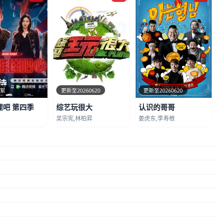
花絮
更新至20260620
更新至20260620
理吧 第四季
综艺玩很大
认识的哥哥
吴宗宪,林柏昇
姜虎东,李寿根