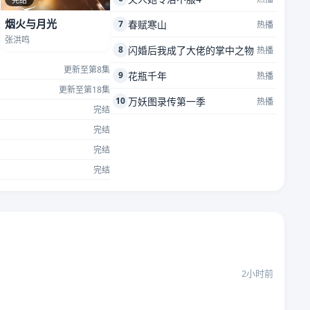
烟火与月光
7
春赋寒山
热播
张洪鸣
8
闪婚后我成了大佬的掌中之物
热播
更新至第8集
9
花瓶千年
热播
更新至第18集
10
万妖图录传第一季
热播
完结
完结
完结
完结
2小时前