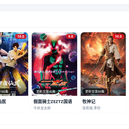
10.0
9.0
10.0
186集
更新至第40集
更新至第88集
仙医
假面骑士ZEZTZ国语
牧神记
今井龙太郎
张若瑜,李欣