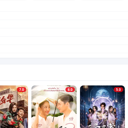
7.0
6.0
5.0