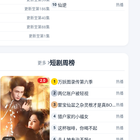
10
仙逆
热播
更新至第186集
更新至第40集
更新至第88集
更新至第1集
短剧周榜
更多
2.0
1
万妖图录传第六季
热播
2
两亿账户被轻视
热播
3
聚宝仙盆之杂灵根才是真BOSS
热播
4
猎户家的小福女
热播
5
这杯咖啡，你喝不起
热播
6
夫人她专治不服4
热播
完结