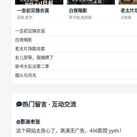
一念初见锦衣谣
白夜暗影
老太片
张南,查杰
茅子俊,周彦辰
王彬彬
一念初见锦衣谣
白夜暗影
老太片场跑龙套
女儿受辱，我摊牌了
穿书大反派第二季
烟火与月光
热门留言 · 互动交流
@影迷老张
这个网站太良心了，高清无广告，456影院 yyds！