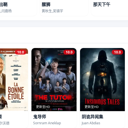
出鞘
醒狮
那天下午
,闫鹿杨
黄秋生,吴镇宇
10.0
10.0
10.0
D
更新至HD
更新至HD
顾
鬼导师
阴诡异闻集
Sornram Aneklap
Juan Abdias
波尔沃德