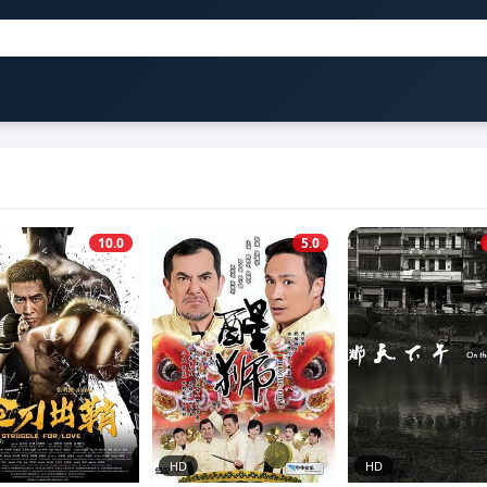
10.0
5.0
HD
HD