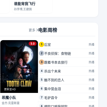
谁能背我飞行
孙序博,王建国
电影周榜
更多
5.0
1
后室
热播
2
不良侦探：食物链
热播
3
跟着书本去旅行
热播
4
杀出个未来
热播
5
触不到的恋人
热播
6
集中营血泪
热播
更新至HD
恶魔小队
7
毛驴县令
热播
金杰·克雷斯曼
8
想吹口哨我就吹
热播