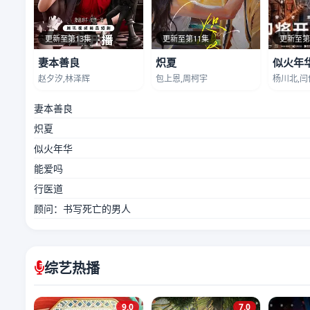
更新至第13集
更新至第11集
更新至第
妻本善良
炽夏
似火年
赵夕汐,林泽辉
包上恩,周柯宇
杨川北,闫
妻本善良
炽夏
似火年华
能爱吗
行医道
顾问：书写死亡的男人
综艺热播
9.0
7.0