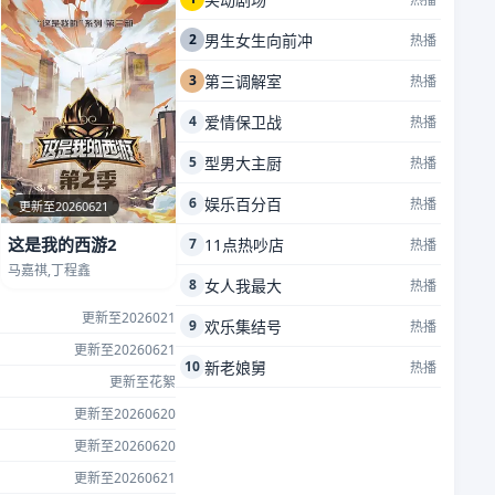
2
男生女生向前冲
热播
3
第三调解室
热播
4
爱情保卫战
热播
5
型男大主厨
热播
6
娱乐百分百
热播
更新至20260621
这是我的西游2
7
11点热吵店
热播
马嘉祺,丁程鑫
8
女人我最大
热播
更新至2026021
9
欢乐集结号
热播
更新至20260621
10
新老娘舅
热播
更新至花絮
更新至20260620
更新至20260620
更新至20260621