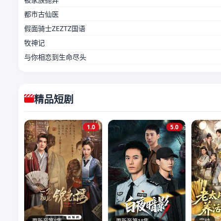
都市古仙医
假面骑士ZEZTZ国语
牧神记
与你相恋到生命尽头
精品短剧
1.0
5.0
更新至第8集
更新至第18集
完结